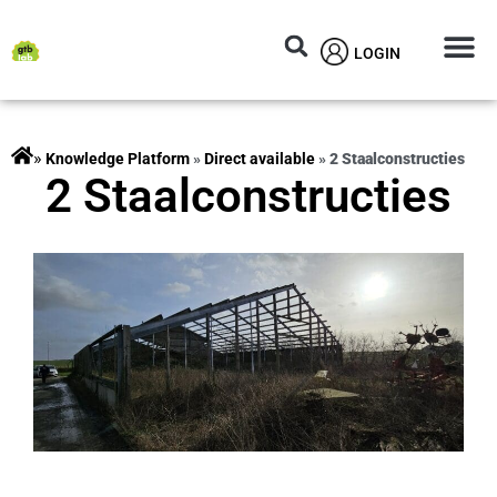
LOGIN
Circular M
Knowledg
»
rojects
»
Direct available
»
2 Staalconstructies
2 Staalconstructies